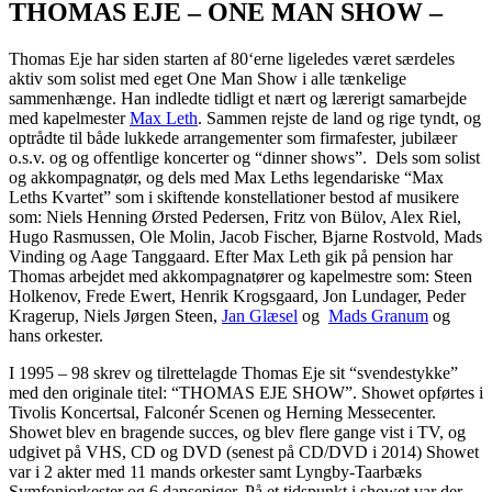
THOMAS EJE – ONE MAN SHOW –
Thomas Eje har siden starten af 80‘erne ligeledes været særdeles
aktiv som solist med eget One Man Show i alle tænkelige
sammenhænge. Han indledte tidligt et nært og lærerigt samarbejde
med kapelmester
Max Leth
. Sammen rejste de land og rige tyndt, og
optrådte til både lukkede arrangementer som firmafester, jubilæer
o.s.v. og og offentlige koncerter og “dinner shows”. Dels som solist
og akkompagnatør, og dels med Max Leths legendariske “Max
Leths Kvartet” som i skiftende konstellationer bestod af musikere
som: Niels Henning Ørsted Pedersen, Fritz von Bülov, Alex Riel,
Hugo Rasmussen, Ole Molin, Jacob Fischer, Bjarne Rostvold, Mads
Vinding og Aage Tanggaard. Efter Max Leth gik på pension har
Thomas arbejdet med akkompagnatører og kapelmestre som: Steen
Holkenov, Frede Ewert, Henrik Krogsgaard, Jon Lundager, Peder
Kragerup, Niels Jørgen Steen,
Jan Glæsel
og
Mads Granum
og
hans orkester.
I 1995 – 98 skrev og tilrettelagde Thomas Eje sit “svendestykke”
med den originale titel: “THOMAS EJE SHOW”. Showet opførtes i
Tivolis Koncertsal, Falconér Scenen og Herning Messecenter.
Showet blev en bragende succes, og blev flere gange vist i TV, og
udgivet på VHS, CD og DVD (senest på CD/DVD i 2014) Showet
var i 2 akter med 11 mands orkester samt Lyngby-Taarbæks
Symfoniorkester og 6 dansepiger. På et tidspunkt i showet var der