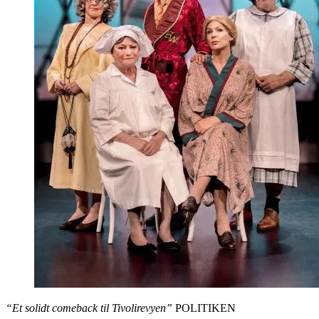
“Et solidt comeback til Tivolirevyen”
POLITIKEN