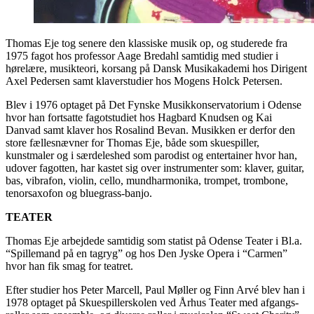
Thomas Eje tog senere den klassiske musik op, og studerede fra
1975 fagot hos professor Aage Bredahl samtidig med studier i
hørelære, musikteori, korsang på Dansk Musikakademi hos Dirigent
Axel Pedersen samt klaverstudier hos Mogens Holck Petersen.
Blev i 1976 optaget på Det Fynske Musikkonservatorium i Odense
hvor han fortsatte fagotstudiet hos Hagbard Knudsen og Kai
Danvad samt klaver hos Rosalind Bevan. Musikken er derfor den
store fællesnævner for Thomas Eje, både som skuespiller,
kunstmaler og i særdeleshed som parodist og entertainer hvor han,
udover fagotten, har kastet sig over instrumenter som: klaver, guitar,
bas, vibrafon, violin, cello, mundharmonika, trompet, trombone,
tenorsaxofon og bluegrass-banjo.
TEATER
Thomas Eje arbejdede samtidig som statist på Odense Teater i Bl.a.
“Spillemand på en tagryg” og hos Den Jyske Opera i “Carmen”
hvor han fik smag for teatret.
Efter studier hos Peter Marcell, Paul Møller og Finn Arvé blev han i
1978 optaget på Skuespillerskolen ved Århus Teater med afgangs-