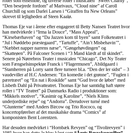
roller som ensemble, og diverse roller i musicalen “Sweet Charity”,
“Den besejrede fordom” af Marivaux, “Cloud nine” af Caroll
Churchill og som Darlei Larsen i “Giraffen fra New Orleans”
skrevet til lejligheden af Steen Kaalø.
Thomas Eje var i årene efter engageret til Betty Nansen Teatret hvor
han medvirkede i “Irma la Douce”, “Mass Appeal”,
“Kirsebærhaven” og “Da Jazzen kom til byen” samt Folketeatret i
“Jul i Nøddebo præstegaard”, “Tartuffe”, “Ain’t Misbehavin’”,
“Næbbet napper narrens næse”, “Gøngehøvdingen” og
“Skatteøen”. På Falconer Scenen i “3 Mand klædt af til skindet”.
Senere på Nørrebros Teater i musicalen “Chicago”, Det Ny Teater
som Fængselsinspektør Franck i “Flagermusen”, Abildgaard i
“Stamherren på Lorry samt flere turneer bl.a. “Den der ler sidst” – 3
vaudeviller af H.C Andersen: ”En komedie i det grønne”, “Fuglen i
pæretræet” og “En nat i Roskilde” samt “Gud hvor de løber” med
Lisbeth Dahl på Privatteatret. Thomas Eje har samtidig haft større
roller i “TV Teatret” på Danmarks Radio i produktioner som:
“Mikkels motiver”, “Kasimir og Karoline”, “Niels Klims
underjordiske rejse” og “Andorra”. Derudover turné med
“Glunterne” med Anders Bircow og Trio Rococo, og
koncertopførelser af det musikalske drama “Comics” af
komponisten Bent Lorentzen.
Har desuden medvirket i “Hornbæk Revyen” og “Tivolirevyen” i
1985 hvor han dette år blev kåret som
“Årets Revyskuespiller”.