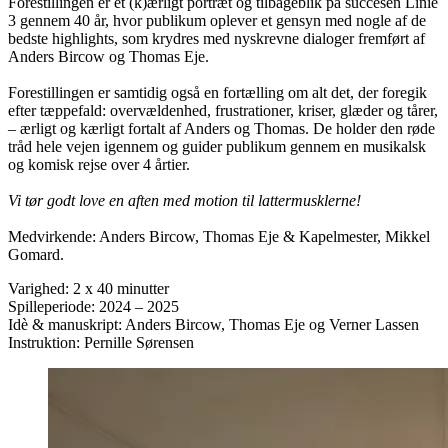
Forestillingen er et (k)ærligt portræt og tilbageblik på succesen Linie
3 gennem 40 år, hvor publikum oplever et gensyn med nogle af de
bedste highlights, som krydres med nyskrevne dialoger fremført af
Anders Bircow og Thomas Eje.
Forestillingen er samtidig også en fortælling om alt det, der foregik
efter tæppefald: overvældenhed, frustrationer, kriser, glæder og tårer,
– ærligt og kærligt fortalt af Anders og Thomas. De holder den røde
tråd hele vejen igennem og guider publikum gennem en musikalsk
og komisk rejse over 4 årtier.
Vi tør godt love en aften med motion til lattermusklerne!
Medvirkende: Anders Bircow, Thomas Eje & Kapelmester, Mikkel
Gomard.
Varighed: 2 x 40 minutter
Spilleperiode: 2024 – 2025
Idè & manuskript: Anders Bircow, Thomas Eje og Verner Lassen
Instruktion: Pernille Sørensen