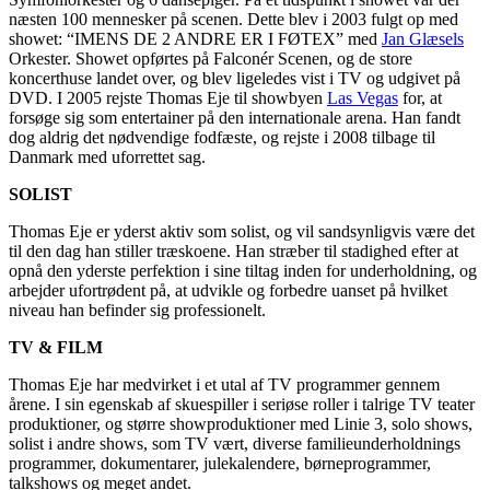
næsten 100 mennesker på scenen. Dette blev i 2003 fulgt op med
showet: “IMENS DE 2 ANDRE ER I FØTEX” med
Jan Glæsels
Orkester. Showet opførtes på Falconér Scenen, og de store
koncerthuse landet over, og blev ligeledes vist i TV og udgivet på
DVD. I 2005 rejste Thomas Eje til showbyen
Las Vegas
for, at
forsøge sig som entertainer på den internationale arena. Han fandt
dog aldrig det nødvendige fodfæste, og rejste i 2008 tilbage til
Danmark med uforrettet sag.
SOLIST
Thomas Eje er yderst aktiv som solist, og vil sandsynligvis være det
til den dag han stiller træskoene. Han stræber til stadighed efter at
opnå den yderste perfektion i sine tiltag inden for underholdning, og
arbejder ufortrødent på, at udvikle og forbedre uanset på hvilket
niveau han befinder sig professionelt.
TV & FILM
Thomas Eje har medvirket i et utal af TV programmer gennem
årene. I sin egenskab af skuespiller i seriøse roller i talrige TV teater
produktioner, og større showproduktioner med Linie 3, solo shows,
solist i andre shows, som TV vært, diverse familieunderholdnings
programmer, dokumentarer, julekalendere, børneprogrammer,
talkshows og meget andet.