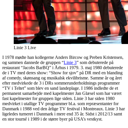
Linie 3 Live
I 1978 mødte han kollegerne Anders Bircow og Preben Kristensen,
og sammen dannede de gruppen “
Linie 3
” som debuterede på
restaurant “Jacobs BarBQ” i Århus i 1979. 3. maj 1980 debuterede
de i TV med deres show: “Show for sjov” på DR med en blanding
af comedy, skønsang og musikalsk ekvilibrisme. Samme år og året
efter medvirkede de 3 i DRs sommerunderholdnings programmer
“TV i Teltet” som blev en sand landeplage. I 1986 indledte de et
permanent samarbejde med kapelmester Jan Glæsel som har været
fast kapelmester for gruppen lige siden. Linie 3 har siden 1980
medvirket i utallige TV programmer bl.a. som repræsentanter for
Danmark i 1988 ved den årlige TV festival i Montreaux. Linie 3 har
ligeledes turneret i Danmark i mere end 35 år. Sidst i 2012/13 samt
en stor tourné i 1989 i de større byer på USA’s vestkyst.