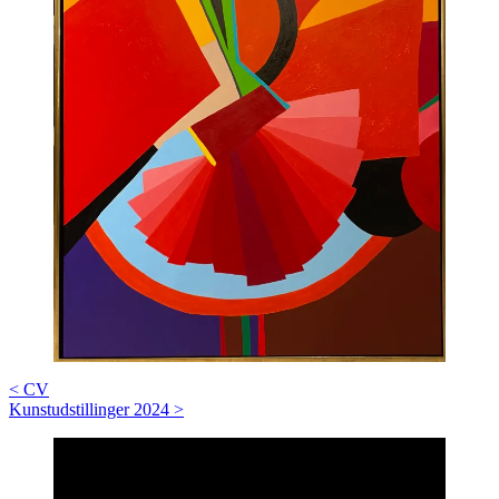
Post
<
CV
Kunstudstillinger 2024
>
navigation